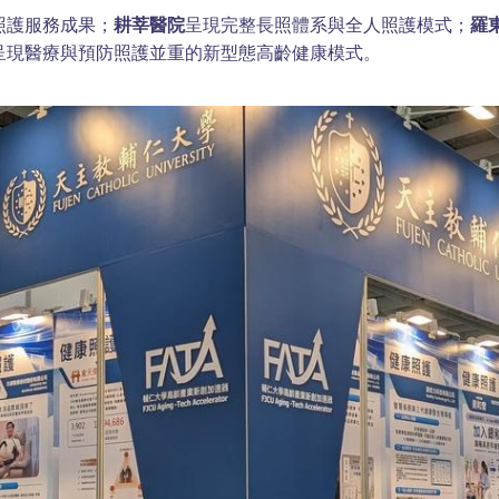
照護服務成果；
耕莘醫院
呈現完整長照體系與全人照護模式；
羅
呈現醫療與預防照護並重的新型態高齡健康模式。