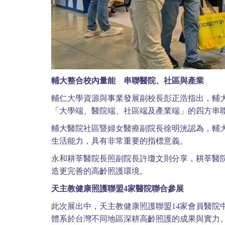
輔大整合校內量能 串聯醫院、社區與產業
輔仁大學資源與事業發展副校長彭正浩指出，輔
「大學端、醫院端、社區端及產業端」的四方串
輔大醫院社區暨婦女醫療副院長徐明洸認為，輔
生活能力，具有非常重要的指標意義。
永和耕莘醫院長照副院長許瓊文則分享，耕莘醫
造更完善的高齡照護環境。
天主教健康照護聯盟4家醫院聯合參展
此次展出中，天主教健康照護聯盟14家會員醫院
體系於台灣不同地區深耕高齡照護的成果與實力