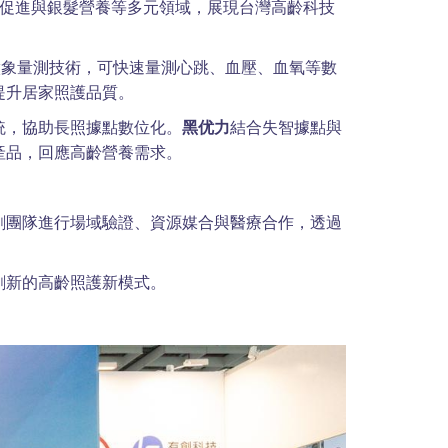
康促進與銀髮營養等多元領域，展現台灣高齡科技
徵象量測技術，可快速量測心跳、血壓、血氧等數
提升居家照護品質。
統，協助長照據點數位化。
黑优力
結合失智據點與
產品，回應高齡營養需求。
創團隊進行場域驗證、資源媒合與醫療合作，透過
創新的高齡照護新模式。