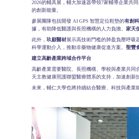
2026的輔具展，輔大加速器帶領7家輔導企業
的創新能量。
參展團隊包括開發 AI GPS 智慧定位鞋墊的
有創
據，有助降低醫護與長照機構的人力負擔。
家天
此外，
玖顧醫材
展示高技術門檻的肺盈負壓呼吸
科學運動介入，推動非藥物健康促進方案。
聖豐
建立高齡產業跨域合作平台
高齡產業需要醫院、長照機構、學校與產業共同
天主教健康照護聯盟醫療體系的支持，加速創新
未來，輔仁大學也將持續結合醫療、科技與產業