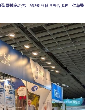
東聖母醫院
聚焦出院轉銜與輔具整合服務；
仁慈醫