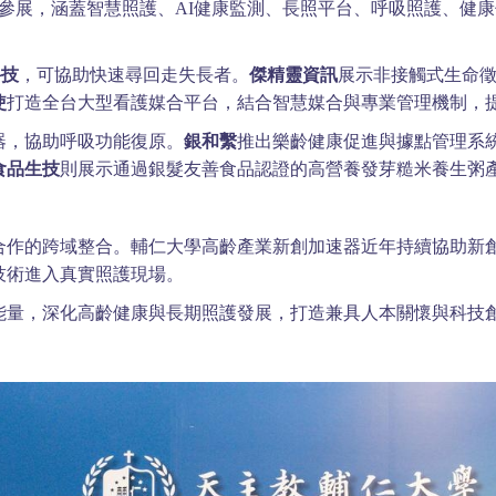
共同參展，涵蓋智慧照護、AI健康監測、長照平台、呼吸照護、健
科技
，可協助快速尋回走失長者。
傑精靈資訊
展示非接觸式生命
使
打造全台大型看護媒合平台，結合智慧媒合與專業管理機制，
器，協助呼吸功能復原。
銀和繫
推出樂齡健康促進與據點管理系
食品生技
則展示通過銀髮友善食品認證的高營養發芽糙米養生粥
合作的跨域整合。輔仁大學高齡產業新創加速器近年持續協助新
技術進入真實照護現場。
能量，深化高齡健康與長期照護發展，打造兼具人本關懷與科技